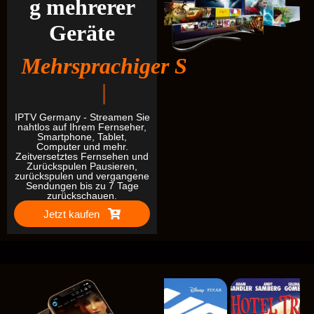
g mehrerer
Geräte
M
e
h
r
s
p
r
a
c
h
i
g
e
r
S
u
p
p
o
r
t
|
IPTV Germany - Streamen Sie
nahtlos auf Ihrem Fernseher,
Smartphone, Tablet,
Computer und mehr.
Zeitversetztes Fernsehen und
Zurückspulen Pausieren,
zurückspulen und vergangene
Sendungen bis zu 7 Tage
zurückschauen.
Jetzt kaufen