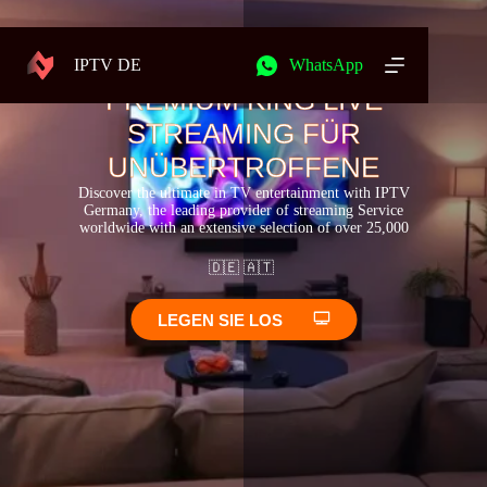
IPTV German – Premium Germany IPTV Subscription
IPTV DE
WhatsApp
PREMIUM KING LIVE
STREAMING FÜR
UNÜBERTROFFENE
Discover the ultimate in TV entertainment with IPTV
Germany, the leading provider of streaming Service
worldwide with an extensive selection of over 25,000
🇩🇪 🇦🇹
LEGEN SIE LOS